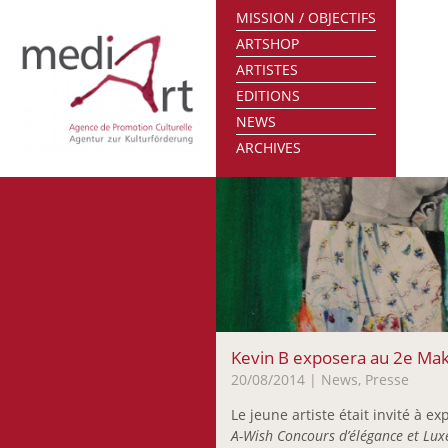
MISSION / OBJECTIFS
ARTSHOP
ARTISTES
EDITIONS
NEWS
ARCHIVES
Kevin B exposera au 2e Ma
20/08/2014
| News, Presse
Le jeune artiste était invité à 
A-Wish Concours d’élégance et Lu