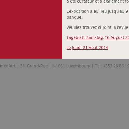
a été curateur et a également fou
L’exposition a eu lieu jusqu’au 
banque.
Veuillez trouvez ci-joint la revu
Tageblatt_Samstag, 16 August 2
Le Jeudi 21 Aout 2014
mediArt | 31, Grand-Rue | L-1661 Luxembourg | Tel: +352 26 86 1