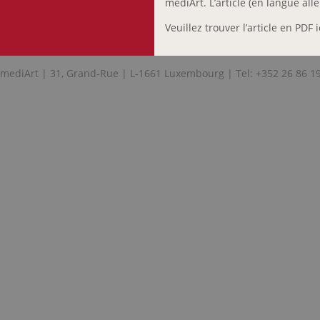
mediArt. L’article (en langue a
Veuillez trouver l’article en PDF i
mediArt | 31, Grand-Rue | L-1661 Luxembourg | Tel: +352 26 86 1