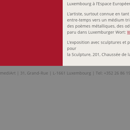
Luxembourg à l’Espace Européen 
L’artiste, surtout connue en tan
entre-temps vers un médium trid
des poèmes métalliques, des ode
paru dans Luxemburger Wort:
W
L’exposition avec sculptures et 
pour
la Sculpture, 201, Chaussée de l
mediArt | 31, Grand-Rue | L-1661 Luxembourg | Tel: +352 26 86 1