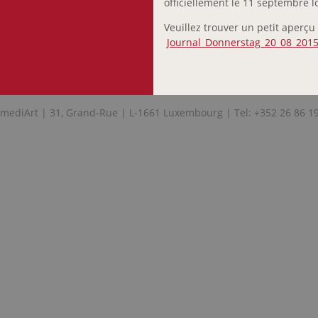
officiellement le 11 septembre l
Veuillez trouver un petit aperçu 
Journal_Donnerstag_20_08_201
mediArt | 31, Grand-Rue | L-1661 Luxembourg | Tel: +352 26 86 1