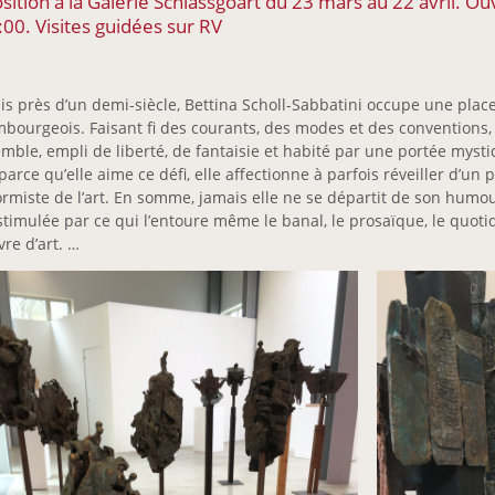
sition à la Galerie Schlassgoart du 23 mars au 22 avril. O
:00. Visites guidées sur RV
s près d’un demi-siècle, Bettina Scholl-Sabbatini occupe une place
bourgeois. Faisant fi des courants, des modes et des conventions, l
mble, empli de liberté, de fantaisie et habité par une portée mystiq
parce qu’elle aime ce défi, elle affectionne à parfois réveiller d’un p
rmiste de l’art. En somme, jamais elle ne se départit de son humour,
stimulée par ce qui l’entoure même le banal, le prosaïque, le quoti
re d’art. …