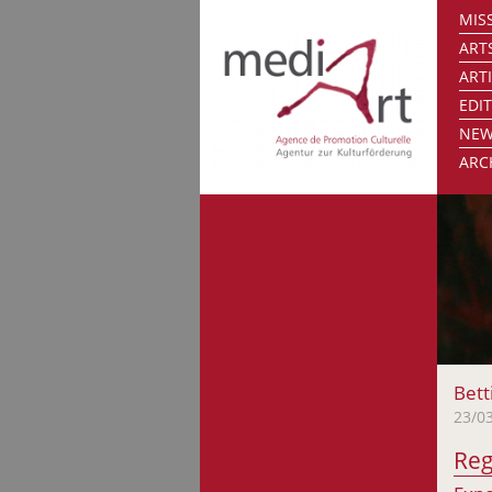
MISS
ART
ART
EDI
NE
ARC
Bett
23/0
Reg