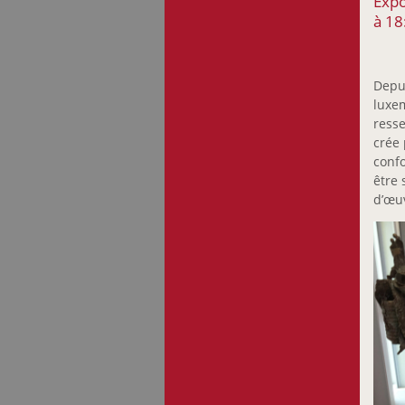
Expo
à 18
Depui
luxem
resse
crée 
confo
être 
d’œuv