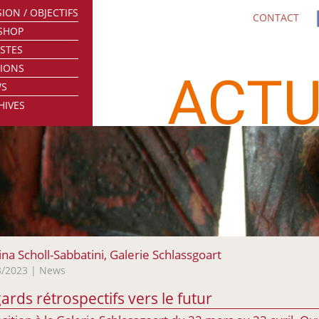
ION / OBJECTIFS
CONTACT
SHOP
ISTES
TIONS
ACTU
WS
HIVES
ina Scholl-Sabbatini, Galerie Schlassgoart
3/2023
| News
ards rétrospectifs vers le futur