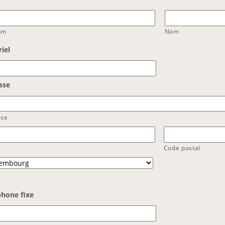
om
Nom
iel
sse
sse
Code postal
phone fixe