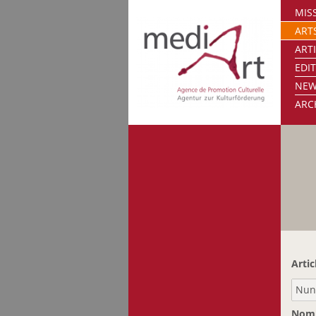
MISS
ART
ART
EDI
NE
ARC
Artic
Nom