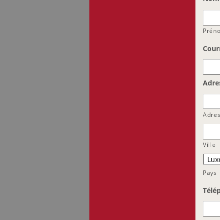
Prén
Courr
Adre
Adre
Ville
Pays
Télé