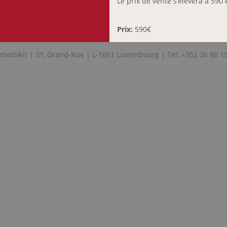
Le prix de vente s’élèvera à 590 
Prix:
590€
mediArt | 31, Grand-Rue | L-1661 Luxembourg | Tel: +352 26 86 1