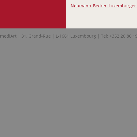
Neumann_Becker_Luxemburger 
mediArt | 31, Grand-Rue | L-1661 Luxembourg | Tel: +352 26 86 1