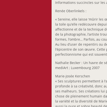
Informations succinctes sur les a
Renée Oberlinkels :
« Sereine, elle laisse ‘mûrir les
la toile qu’elle redécouvre depui
affectionne et de la technique d
de la photographie, l’artiste tr
formes, l’ombre… Parfois, au cou
Au lieu d’user de repentirs ou de
l’épicentre de son œuvre. Cette p
perfectionnisme qui est souvent 
Nathalie Becker : Un havre de sér
mediArt ; Luxembourg 2007
Marie-Josée Kerschen
« Ses sculptures permettent à l’
profonde à sa créativité, donc au
ses malheurs. Ses créations lui p
chose de pleinement humain dans 
la variété et la diversité de Mar
aussi la pure et sobre beauté de 