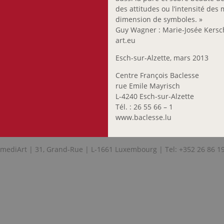
des attitudes ou l’intensité des
dimension de symboles. »
Guy Wagner : Marie-Josée Kersch
art.eu
Esch-sur-Alzette, mars 2013
Centre François Baclesse
rue Emile Mayrisch
L-4240 Esch-sur-Alzette
Tél. : 26 55 66 – 1
www.baclesse.lu
mediArt | 31, Grand-Rue | L-1661 Luxembourg | Tel: +352 26 86 1