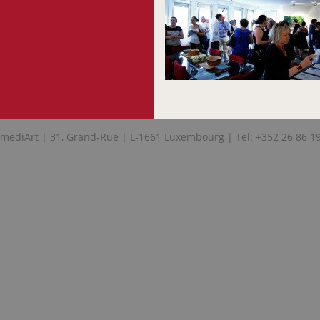
mediArt | 31, Grand-Rue | L-1661 Luxembourg | Tel: +352 26 86 1