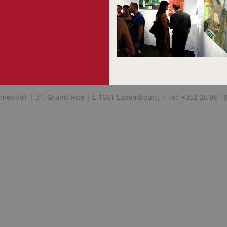
mediArt | 31, Grand-Rue | L-1661 Luxembourg | Tel: +352 26 86 1