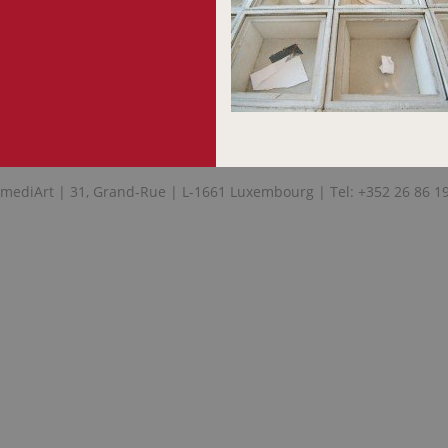
mediArt | 31, Grand-Rue | L-1661 Luxembourg | Tel: +352 26 86 1