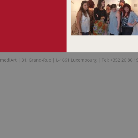
mediArt | 31, Grand-Rue | L-1661 Luxembourg | Tel: +352 26 86 1