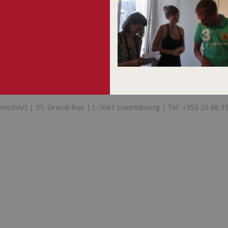
mediArt | 31, Grand-Rue | L-1661 Luxembourg | Tel: +352 26 86 1