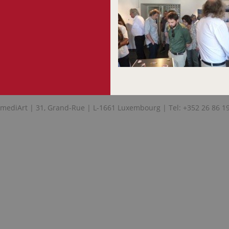
mediArt | 31, Grand-Rue | L-1661 Luxembourg | Tel: +352 26 86 1