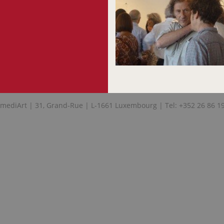
mediArt | 31, Grand-Rue | L-1661 Luxembourg | Tel: +352 26 86 1