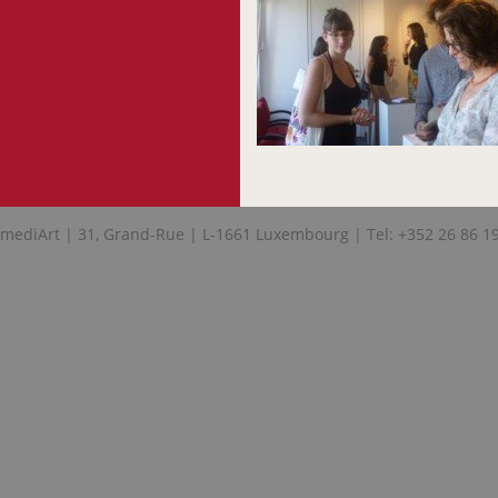
mediArt | 31, Grand-Rue | L-1661 Luxembourg | Tel: +352 26 86 1