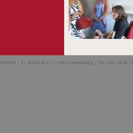
mediArt | 31, Grand-Rue | L-1661 Luxembourg | Tel: +352 26 86 1