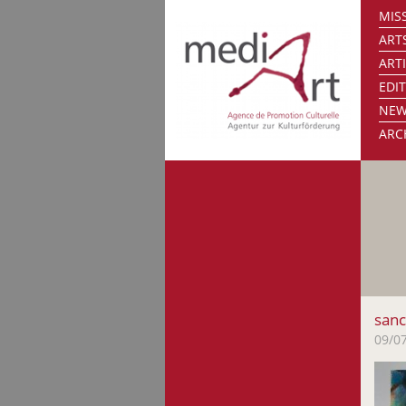
MISS
ART
ART
EDI
NE
ARC
sanc
09/0