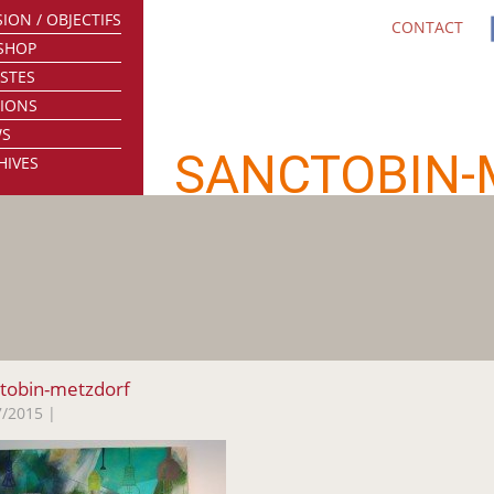
ION / OBJECTIFS
CONTACT
SHOP
ISTES
TIONS
WS
SANCTOBIN-
HIVES
tobin-metzdorf
7/2015
|