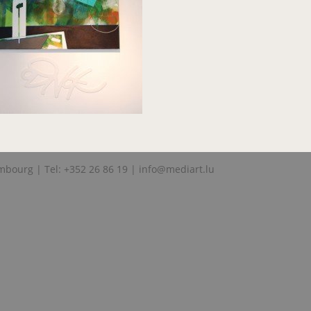
mbourg | Tel: +352 26 86 19 |
info@mediart.lu