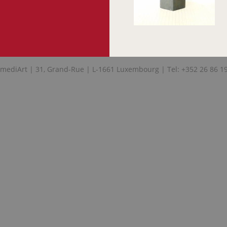
mediArt | 31, Grand-Rue | L-1661 Luxembourg | Tel: +352 26 86 1