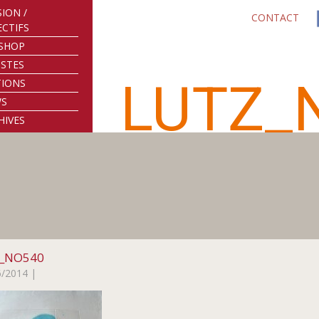
SION /
CONTACT
ECTIFS
SHOP
ISTES
LUTZ_
TIONS
WS
HIVES
z_NO540
6/2014
|