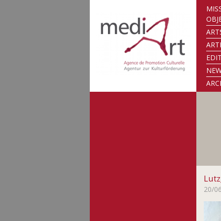
MIS
OBJ
ART
ART
EDI
NE
ARC
Lut
20/0