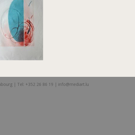
bourg | Tel: +352 26 86 19 |
info@mediart.lu