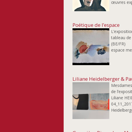
œuvres exp
Poétique de l’espace
L’expositi
tableau d
(BE/FR) 
espace med
Liliane Heidelberger & P
Mesdames, 
de l’expos
Liliane H
04_11_2017
Heidelberge