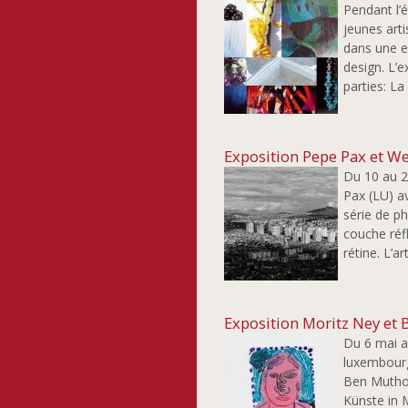
Pendant l’
jeunes art
dans une e
design. L’e
parties: La
Exposition Pepe Pax et We
Du 10 au 2
Pax (LU) a
série de p
couche réf
rétine. L’a
Exposition Moritz Ney et
Du 6 mai a
luxembourg
Ben Muthof
Künste in M