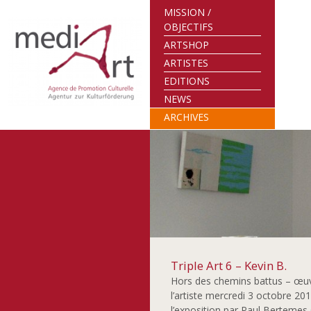
MISSION /
OBJECTIFS
ARTSHOP
ARTISTES
EDITIONS
NEWS
ARCHIVES
Triple Art 6 – Kevin B.
Hors des chemins battus – œuv
l’artiste mercredi 3 octobre 20
l’exposition par Paul Bertemes 