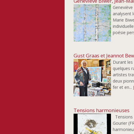
Geneviève Biwer, Jean-Mar
Geneviève 
analysent l
Marie Biwer
individuell
poésie pers
Gust Graas et Jeannot Be
Durant les
quelques r
artistes t
deux pionn
fer et en...
Tensions harmonieuses
Tensions h
Gourier (F
harmonieus