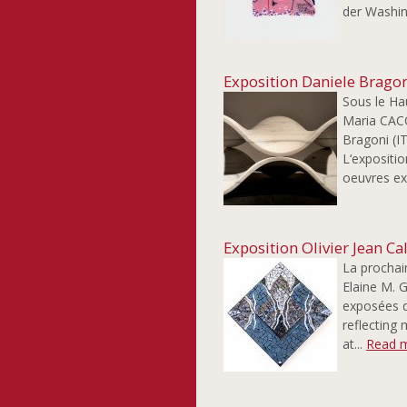
der Washing
Exposition Daniele Bragon
Sous le Ha
Maria CACC
Bragoni (I
L‘expositio
oeuvres ex
Exposition Olivier Jean Ca
La prochai
Elaine M. G
exposées d
reflecting 
at...
Read 