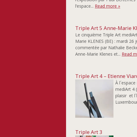
l’espace...
Read more »
Triple Art 5 Anne-Marie K
Le cinquième Triple Art mediAr
Marie KLENES (BE) : mardi 26 j
commentée par Nathalie Becker
Anne-Marie Klenes et...
Read m
Triple Art 4 – Etienne Vi
À l´espace
mediArt 4 (
plaisir et 
Luxembourg 
Triple Art 3