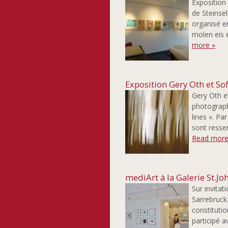
Exposition 
de Steinse
organisé en
molen eis e
more »
Exposition Gery Oth et S
Gery Oth e
photograph
lines ». Pa
sont ressen
Read more
mediArt à la Galerie St.J
Sur invitat
Sarrebruck.
constituti
participé a