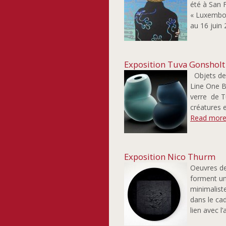
été à San F
« Luxembou
au 16 juin 
Exposition Tuva Gonsholt
Objets de 
Line One B
verre de T
créatures e
Read more
Exposition Nico Thurm
Oeuvres deu
forment un
minimalist
dans le cad
lien avec l’