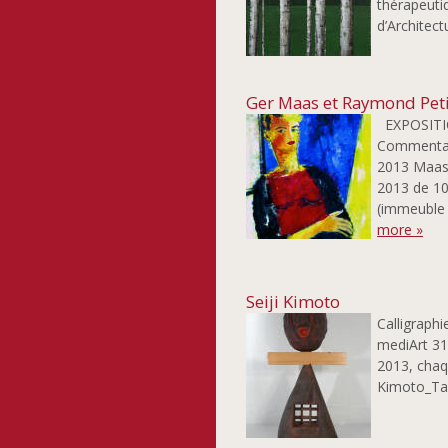
thérapeutiq
d’Architect
Ger Maas et Raymond Peti
EXPOSITIO
Commentair
2013 Maas_
2013 de 10
(immeuble 
more »
Seiji Kimoto
Calligraphi
mediArt 31
2013, chaq
Kimoto_Ta