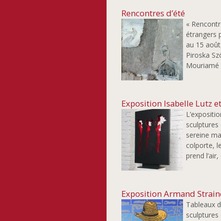
Rencontres d’été
« Rencontr
étrangers p
au 15 août,
Piroska Sz
Mouriamé (L
Exposition Isabelle Lutz e
L’expositio
sculptures 
sereine ma
colporte, l
prend l’air
Exposition Armand Strain
Tableaux d
sculptures 