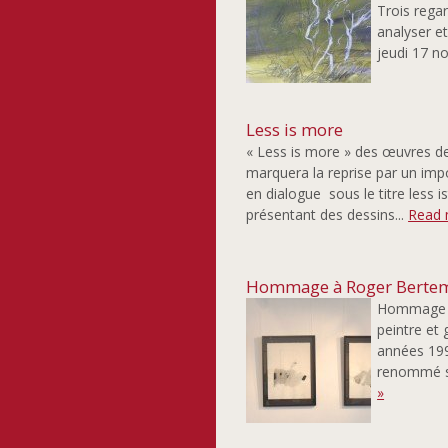
Trois regar
analyser et
jeudi 17 n
Less is more
« Less is more » des œuvres de
marquera la reprise par un imp
en dialogue sous le titre less 
présentant des dessins...
Read 
Hommage à Roger Berte
Hommage à 
peintre et
années 199
renommé scu
»