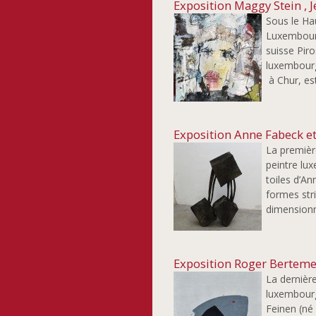
Exposition Maggy Stein , 
Sous le Ha
Luxembourg
suisse Pir
luxembourg
à Chur, est
Exposition Anne Fabeck e
La première
peintre lu
toiles d’A
formes str
dimensionn
Exposition Roger Berteme
La dernièr
luxembourg
Feinen (né 