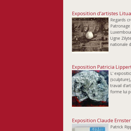
Exposition d’artistes Litu
Regards cr
Patronage 
Luxembourg
Ugne Zilyte
nationale d
Exposition Patricia Lipper
L’ expositi
(sculpture)
travail d’a
forme lui 
Exposition Claude Ernster 
Patrick Rip