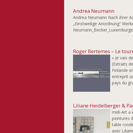
Andrea Neumann
Andrea Neumann Nach ihrer Au
„Einstweilige Anordnung“ Werke 
Neumann_Becker_Luxemburge
Roger Bertemes – Le tour
« Je vais 
(Extraits d
Finlande e
entreprit u
pays du gr
Liliane Heidelberger & P
midi-Art a 
peintures 
table rond
avec Lilian