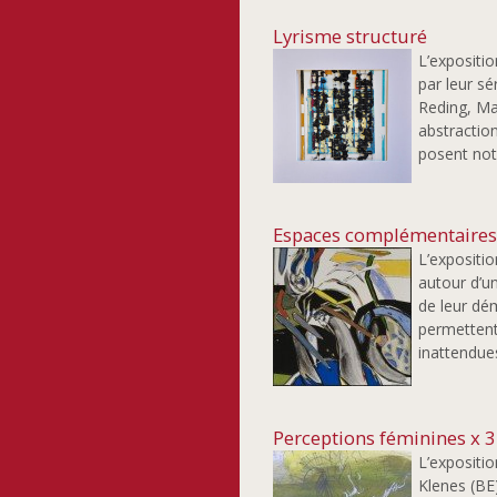
Lyrisme structuré
L’expositio
par leur sé
Reding, Ma
abstraction
posent not
Espaces complémentaire
L’expositi
autour d’u
de leur dé
permettent
inattendue
Perceptions féminines x 3
L’expositio
Klenes (BE