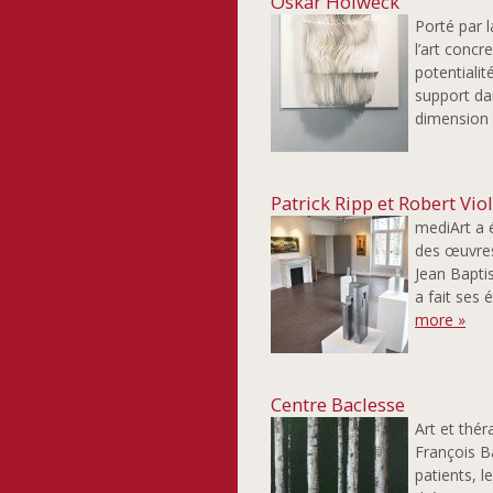
Oskar Holweck
Porté par 
l’art concr
potentiali
support dan
dimension n
Patrick Ripp et Robert Vio
mediArt a é
des œuvres
Jean Bapti
a fait ses 
more »
Centre Baclesse
Art et thé
François B
patients, 