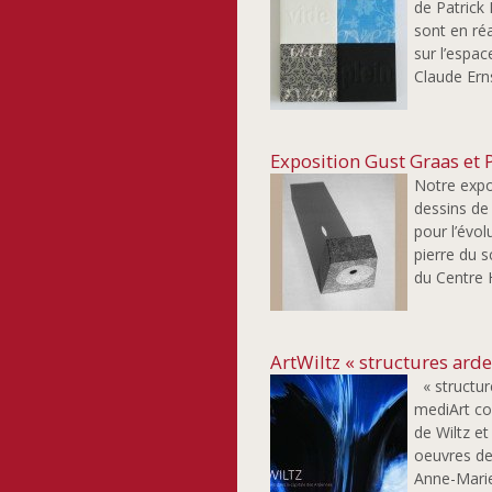
de Patrick
sont en ré
sur l’espa
Claude Erns
Exposition Gust Graas et 
Notre expo
dessins de
pour l’évol
pierre du 
du Centre H
ArtWiltz « structures ard
« structure
mediArt co
de Wiltz et
oeuvres des
Anne-Marie