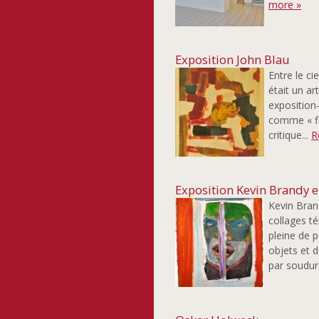
more »
Exposition John Blau
Entre le ci
était un ar
exposition
comme « fi
critique...
R
Exposition Kevin Brandy 
Kevin Brand
collages té
pleine de 
objets et 
par soudure