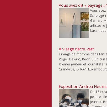
Vous avez dit « paysage »
Vous avez 
Schortgen 
Gerhard Me
artistes l
Luxembourg
A visage découvert
L’image de l’homme dans l’art 
Roger Dewint, Kevin B En guise 
Kremer (auteur et journaliste) s
Grand-rue, L-1661 Luxembourg
Exposition Andrea Neuma
Du 18 nove
peintre al
Jeannot Be
Tageblatt