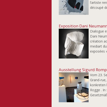
l’artiste 
découpé du 
Exposition Dani Neumann 
Dialogue en
Dani Neuma
création a
mediart du
exposées »
Ausstellung Sigurd Romp
Vom 23. Se
Grand-rue,
konkreten 
Rogge . In
Gesetzmäßi