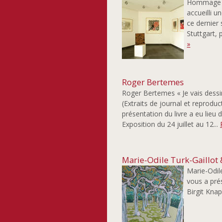
Hommage à 
accueilli u
ce dernier 
Stuttgart, 
»
Roger Bertemes
Roger Bertemes « Je vais dessi
(Extraits de journal et reproduc
présentation du livre a eu lieu
Exposition du 24 juillet au 12...
Marie-Odile Turk-Gaillot 
Marie-Odile
vous a prés
Birgit Knap