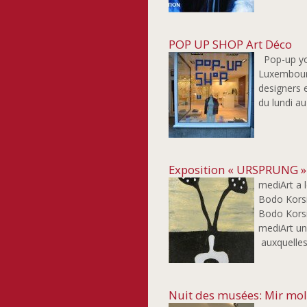
POP UP SHOP Art Déco
Pop-up you
Luxembourg.
designers 
du lundi a
Exposition « URSPRUNG » 
mediArt a 
Bodo Korsi
Bodo Korsi
mediArt un
auxquelles
Nuit des musées: Mir mol