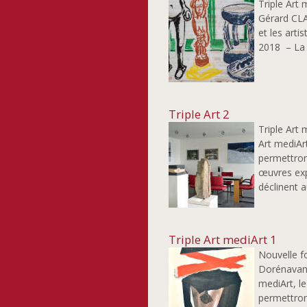
Triple Art 
Gérard CLA
et les arti
2018 – La s
Triple Art 2
Triple Art 
Art mediAr
permettron
œuvres exp
déclinent a
Triple Art mediArt 1
Nouvelle f
Dorénavant
mediArt, l
permettron