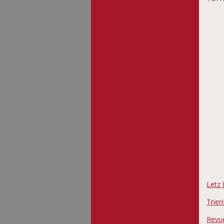
Letz 
Trier
Revu