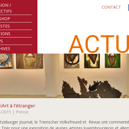
SION /
CONTACT
ECTIFS
SHOP
ISTES
ACTU
TIONS
WS
HIVES
Art à l’étranger
5/2015
| Presse
tzeburger Journal, le Trierischer Volksfreund et Revue ont commenté 
Trier pour une exposition de jeunes artistes luxembourgeois et alle