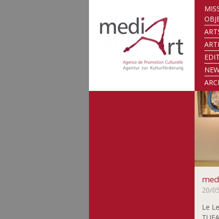
MIS
OBJ
ART
ART
EDI
NE
ARC
medi
20/0
Le Le
TUFA 