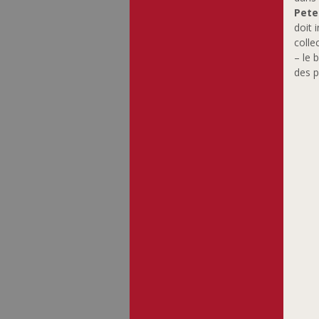
Pete
doit 
colle
– le 
des p