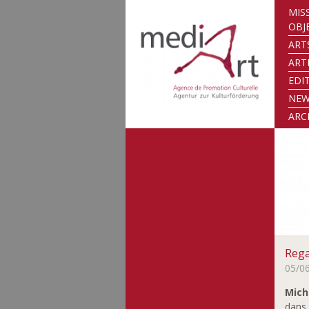
MIS
OBJ
ART
ART
EDI
NE
ARC
Rega
05/0
Mich
dans 