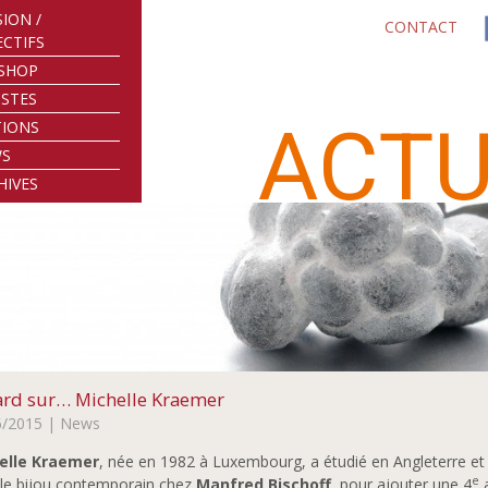
SION /
CONTACT
ECTIFS
SHOP
ISTES
ACTU
TIONS
WS
HIVES
rd sur… Michelle Kraemer
6/2015
| News
elle Kraemer
, née en 1982 à Luxembourg, a étudié en Angleterre et en
e
le bijou contemporain chez
Manfred Bischoff
pour ajouter une 4
a