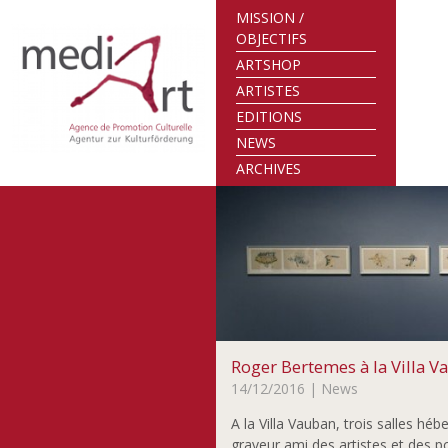
MISSION /
OBJECTIFS
ARTSHOP
ARTISTES
EDITIONS
NEWS
ARCHIVES
Roger Bertemes à la Villa V
14/12/2016
| News
A la Villa Vauban, trois salles h
graveur ami des artistes et des poè