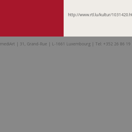
http://www.rtl.lu/kultur/1031420.h
mediArt | 31, Grand-Rue | L-1661 Luxembourg | Tel: +352 26 86 19