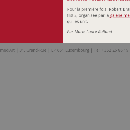
Pour la première fois, Robert Bran
fils! », organisée par la
galerie me
qui les unit.
Par Marie-Laure Rolland
mediArt | 31, Grand-Rue | L-1661 Luxembourg | Tel: +352 26 86 19