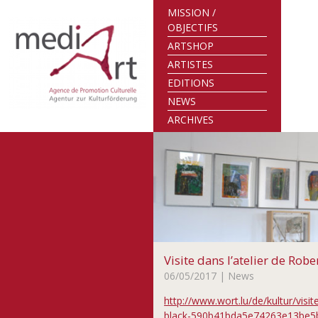
MISSION /
OBJECTIFS
ARTSHOP
ARTISTES
EDITIONS
NEWS
ARCHIVES
Visite dans l’atelier de Robe
06/05/2017
| News
http://www.wort.lu/de/kultur/visit
black-590b41bda5e74263e13be5