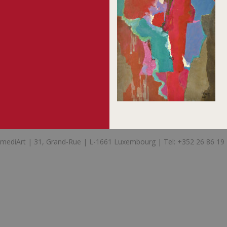
mediArt | 31, Grand-Rue | L-1661 Luxembourg | Tel: +352 26 86 19