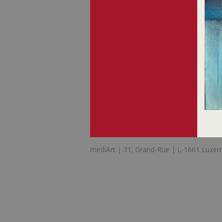
mediArt | 31, Grand-Rue | L-1661 Luxem