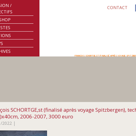
SION /
CONTACT
ECTIFS
SHOP
ISTES
TIONS
WS
HIVES
FRANÇOIS SCHORTGE,ST (FINALISÉ APRÈS VOYAGE SPITZBERGEN
çois SCHORTGE,st (finalisé après voyage Spitzbergen), tec
)x40cm, 2006-2007, 3000 euro
1/2022
|