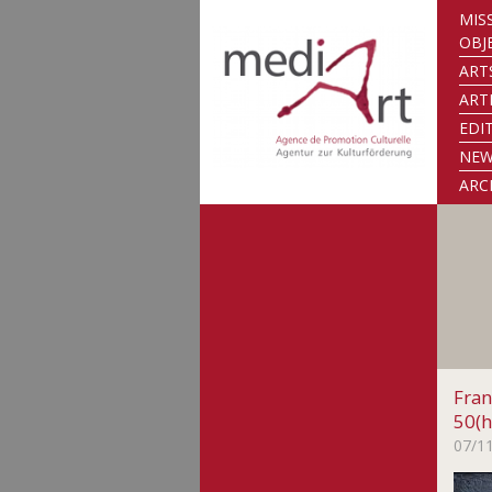
MIS
OBJ
ART
ART
EDI
NE
ARC
Fran
50(h
07/1