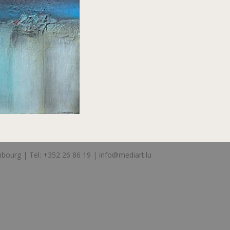
bourg | Tel: +352 26 86 19 |
info@mediart.lu