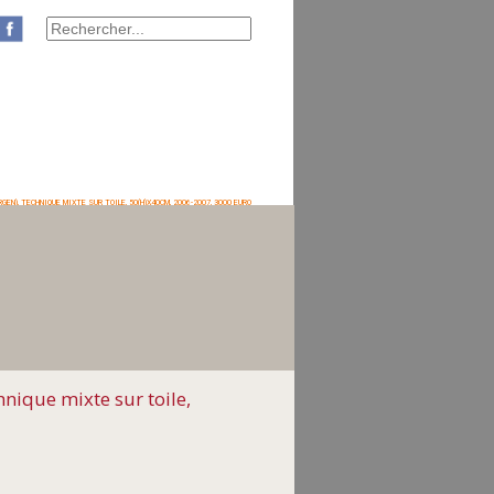
), TECHNIQUE MIXTE SUR TOILE, 50(H)X40CM, 2006-2007, 3000 EURO
hnique mixte sur toile,