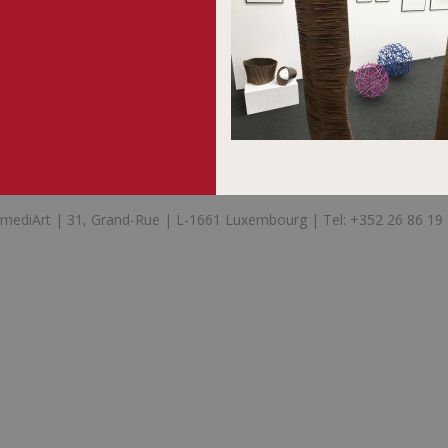
mediArt | 31, Grand-Rue | L-1661 Luxembourg | Tel: +352 26 86 19