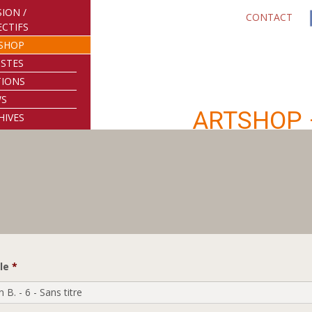
SION /
CONTACT
ECTIFS
SHOP
ISTES
TIONS
WS
ARTSHOP
HIVES
le
*