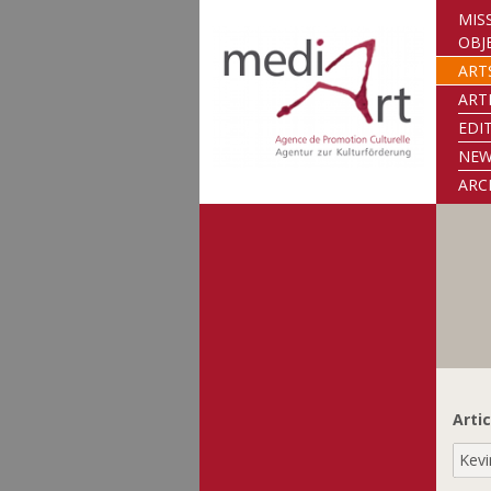
MIS
OBJ
ART
ART
EDI
NE
ARC
Artic