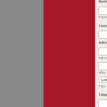
Nom
Prén
Cour
Adre
Adre
Ville
Pays
Télé