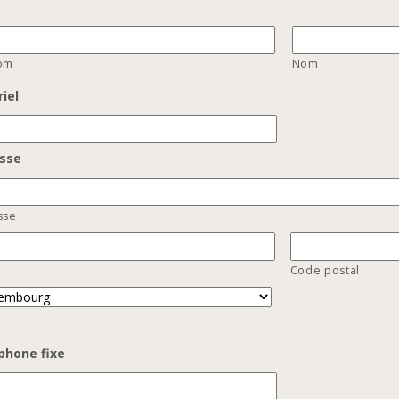
om
Nom
riel
sse
sse
Code postal
phone fixe