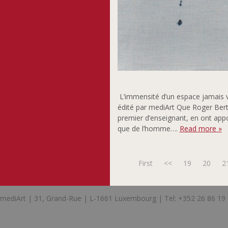
L’immensité d’un espace jamais vu
édité par mediArt Que Roger Bert
premier d’enseignant, en ont appor
que de l’homme….
Read more »
First
<<
19
20
2
mediArt | 31, Grand-Rue | L-1661 Luxembourg | Tel: +352 26 86 19