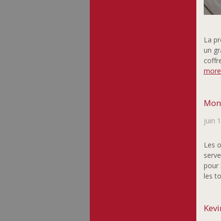
La pr
un gr
coffr
more
Mont
juin 
Les o
serve
pour 
les t
Kevi