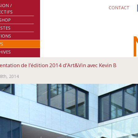
SION /
CONTACT
ECTIFS
SHOP
ISTES
TIONS
WS
HIVES
entation de l’édition 2014 d’Art&Vin avec Kevin B
18th, 2014