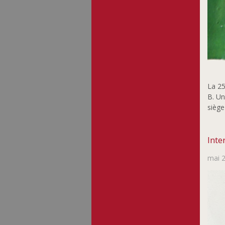
La 25
B. Un
siège
Inte
mai 2