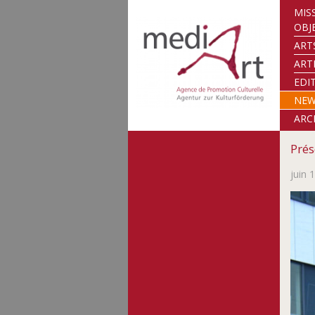
MIS
OBJ
ART
ART
EDI
NE
ARC
Prés
juin 