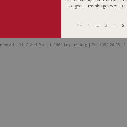
DWagner_Luxemburger Wort_02_
<<
1
2
3
4
5
mediArt | 31, Grand-Rue | L-1661 Luxembourg | Tel: +352 26 86 19