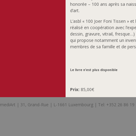
honorée – 100 ans après sa naiss
d’art.
L’asbl « 100 Joer Foni Tissen » et
réalisé en coopération avec l’expe
dessin, gravure, vitrail, fresque…)
qui propose notamment un invent
membres de sa famille et de perso
Le livre n’est plus disponible
Prix:
85,00€
mediArt | 31, Grand-Rue | L-1661 Luxembourg | Tel: +352 26 86 19