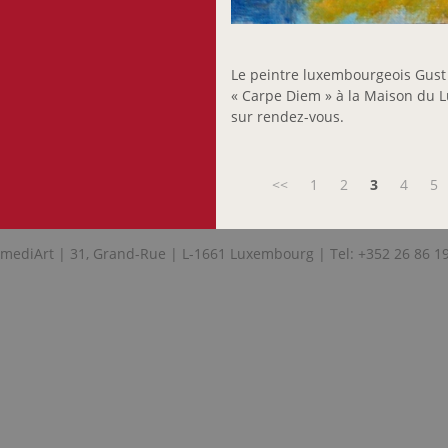
Le peintre luxembourgeois Gust 
« Carpe Diem » à la Maison du L
sur rendez-vous.
<<
1
2
3
4
5
mediArt | 31, Grand-Rue | L-1661 Luxembourg | Tel: +352 26 86 1