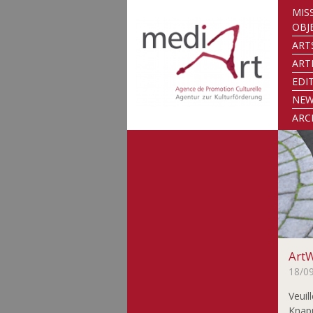
MIS
OBJ
ART
ART
EDI
NE
ARC
ArtW
18/0
Veuil
Knapp