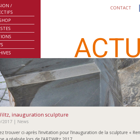
SION /
CONTACT
ECTIFS
SHOP
ISTES
ACTU
TIONS
WS
HIVES
iltz, inauguration sculpture
9/2017
| News
lez trouver ci-après l’invitation pour l’inauguration de la sculpture « Re
e a réalisée lors de l’ARTWiltz 2017.