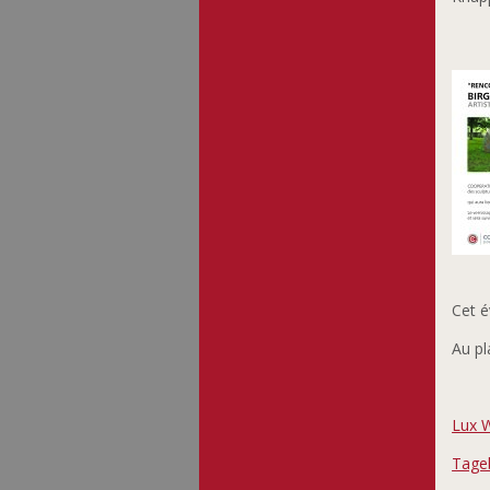
Cet é
Au pl
Lux 
Tage