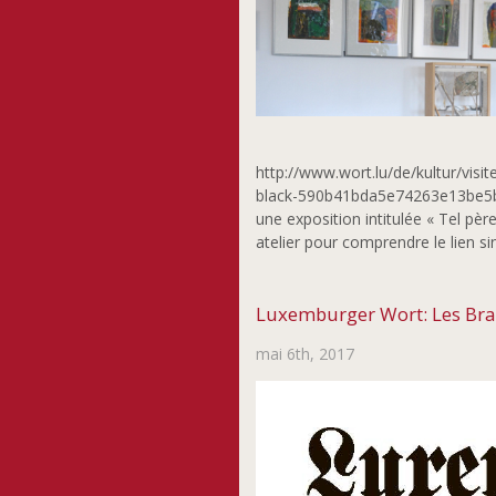
http://www.wort.lu/de/kultur/visit
black-590b41bda5e74263e13be5b1F 
une exposition intitulée « Tel père
atelier pour comprendre le lien si
Luxemburger Wort: Les Brand
mai 6th, 2017