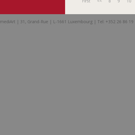
First
<<
8
9
10
mediArt | 31, Grand-Rue | L-1661 Luxembourg | Tel: +352 26 86 19