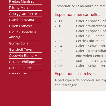
Freitag Manfred
Cofondatrice et membre de l’atel
Frising Marc
Georg Jean-Pierre
Expositions personnelles
Giambra Noana
2011
Galerie Espace Bea
Gillen François
2010
Galerie Walferdang
Galerie Espace Bea
Giquel-Donadieu
Galerie du Château
Annaïg
2005
Cercle Culturel et 
Gomes Sofia
2004
Galerie Schweitzer
Gonsholt Tuva
2003
Galerie Konschtha
Goodwin Elaine M.
Info Video-Center,
2002
Maison du Bailly, 
Gourier Philippe
1998
Galerie Schweitzer 
Goutin Claude
Expositions collectives
Graas Gust
Grosbusch Danielle
A participé à de nombreuses ex
et à l’étranger
Göhringer Armin
Haagen André
Heidelberger Liliane
Heyart Ben