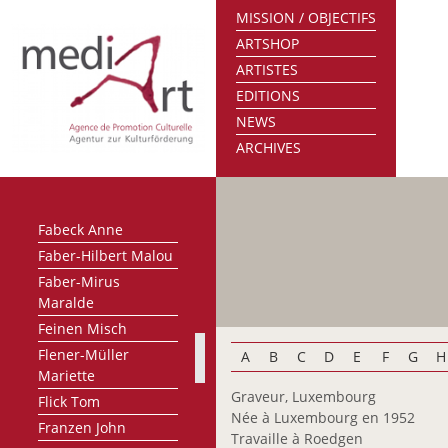
MISSION / OBJECTIFS
Danou Catherine
ARTSHOP
Deny Martine
ARTISTES
Dewint Roger
EDITIONS
Dusepluchre Francis
NEWS
Eickhoff Gabriele
ARCHIVES
Enzweiler Jo
Ernster Claude
Ewers Werner
Fabeck Anne
Faber-Hilbert Malou
Faber-Mirus
Maralde
Feinen Misch
Flener-Müller
A
B
C
D
E
F
G
H
Mariette
Graveur, Luxembourg
Flick Tom
Née à Luxembourg en 1952
Franzen John
Travaille à Roedgen