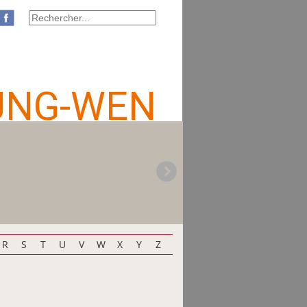
UNG-WEN
R
S
T
U
V
W
X
Y
Z