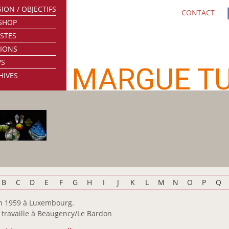
ION / OBJECTIFS
CONTACT
SHOP
ISTES
TIONS
WS
MARGUE T
HIVES
B
C
D
E
F
G
H
I
J
K
L
M
N
O
P
Q
n 1959 à Luxembourg.
t travaille à Beaugency/Le Bardon