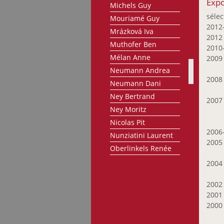
Expo
Michels Guy
sélec
Mouriamé Guy
2012
Mrázková Iva
201
Muthofer Ben
2010
Mélan Anne
200
Neumann Andrea
200
Neumann Dani
Ney Bertrand
200
Ney Moritz
Nicolas Pit
2006
Nunziatini Laurent
200
Oberlinkels Renée
Olafsdottir Sigrún
200
Olinger Marie-Paule
200
Oth Gery
200
Pasternak Maurice
200
Petit Raymond