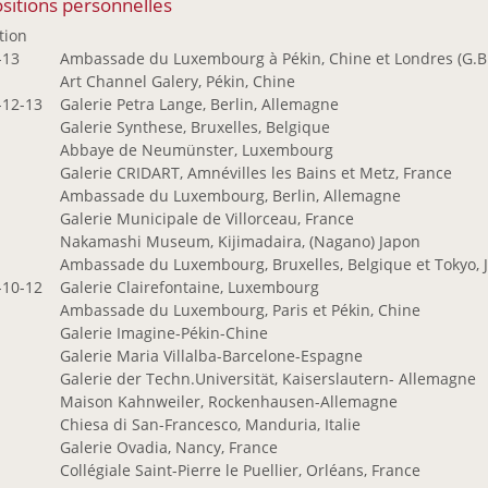
sitions personnelles
tion
-13
Ambassade du Luxembourg à Pékin, Chine et Londres (G.B.
2
Art Channel Galery, Pékin, Chine
-12-13
Galerie Petra Lange, Berlin, Allemagne
9
Galerie Synthese, Bruxelles, Belgique
Abbaye de Neumünster, Luxembourg
8
Galerie CRIDART, Amnévilles les Bains et Metz, France
Ambassade du Luxembourg, Berlin, Allemagne
7
Galerie Municipale de Villorceau, France
Nakamashi Museum, Kijimadaira, (Nagano) Japon
Ambassade du Luxembourg, Bruxelles, Belgique et Tokyo, 
-10-12
Galerie Clairefontaine, Luxembourg
5
Ambassade du Luxembourg, Paris et Pékin, Chine
Galerie Imagine-Pékin-Chine
4
Galerie Maria Villalba-Barcelone-Espagne
Galerie der Techn.Universität, Kaiserslautern- Allemagne
2
Maison Kahnweiler, Rockenhausen-Allemagne
1
Chiesa di San-Francesco, Manduria, Italie
0
Galerie Ovadia, Nancy, France
Collégiale Saint-Pierre le Puellier, Orléans, France