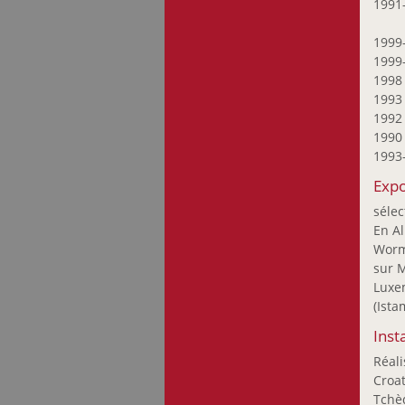
Probst Joseph
1991
Recker Anna
1999
Ripp Patrick
1999
Rompza Sigurd
199
Sanctobin Michael
199
199
Satoru Sato
199
Schneider Paul
1993
Scholl-Sabbatini
Expo
Bettina
Schortgen François
sélec
En A
Stein Maggy
Worms
Strainchamps
sur M
Armand
Luxe
Svea Metzdorf Birte
(Ista
Szönye Piroska
Inst
Thurm Nico
Réali
Turk-Gaillot Marie-
Croat
Odile
Tchè