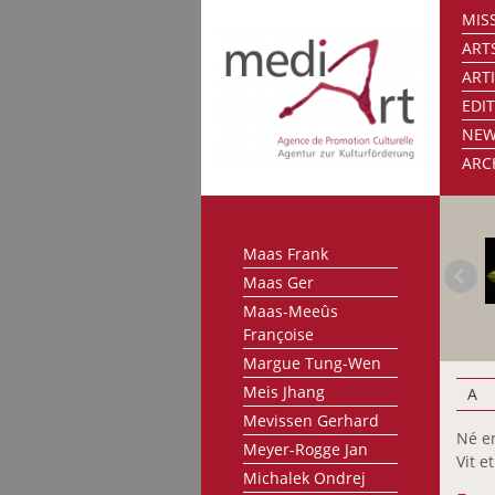
MISS
Kraemer Michelle
ART
Kravagna Michael
ART
Laffolay Marc
EDI
Lankl Herbert
NE
Lemmer Paule
ARC
Lippert Patricia
Lunkes Jeannot
Lutz Isabelle
Maas Frank
Maas Ger
Maas-Meeûs
Françoise
Margue Tung-Wen
Meis Jhang
A
Mevissen Gerhard
Né e
Meyer-Rogge Jan
Vit e
Michalek Ondrej