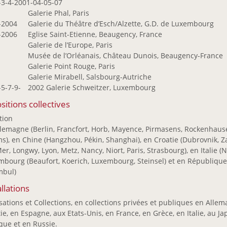
-3-4-2001-04-05-07
Galerie Phal, Paris
-2004
Galerie du Théâtre d’Esch/Alzette, G.D. de Luxembourg
-2006
Eglise Saint-Etienne, Beaugency, France
8
Galerie de l’Europe, Paris
3
Musée de l’Orléanais, Château Dunois, Beaugency-France
2
Galerie Point Rouge, Paris
0
Galerie Mirabell, Salsbourg-Autriche
-5-7-9-
2002 Galerie Schweitzer, Luxembourg
sitions collectives
tion
llemagne (Berlin, Francfort, Horb, Mayence, Pirmasens, Rockenhaus
), en Chine (Hangzhou, Pékin, Shanghai), en Croatie (Dubrovnik, Z
er, Longwy, Lyon, Metz, Nancy, Niort, Paris, Strasbourg), en Italie
mbourg (Beaufort, Koerich, Luxembourg, Steinsel) et en République
mbul)
allations
sations et Collections, en collections privées et publiques en Alle
ie, en Espagne, aux Etats-Unis, en France, en Grèce, en Italie, au
que et en Russie.