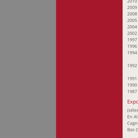
201
Fabeck Anne
200
Faber-Hilbert Malou
200
Faber-Mirus
200
Maralde
200
Feinen Misch
200
199
Flener-Müller
199
Mariette
199
Flick Tom
Franzen John
199
Freitag Manfred
Frising Marc
199
199
Georg Jean-Pierre
198
Giambra Noana
Expo
Gillen François
(séle
Giquel-Donadieu
En Al
Annaïg
Cagne
Gomes Sofia
Bas (
Gonsholt Tuva