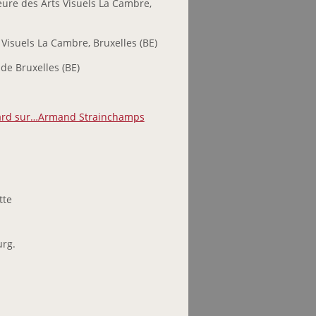
ure des Arts Visuels La Cambre,
isuels La Cambre, Bruxelles (BE)
e Bruxelles (BE)
ard sur…Armand Strainchamps
tte
urg.