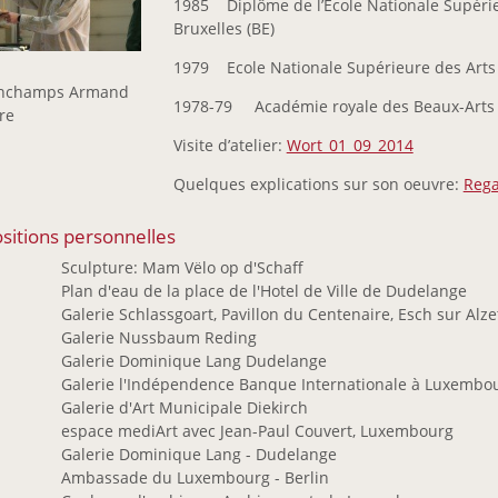
1985 Diplôme de l’Ecole Nationale Supérie
Bruxelles (BE)
1979 Ecole Nationale Supérieure des Arts V
inchamps Armand
1978-79 Académie royale des Beaux-Arts d
re
Visite d’atelier:
Wort_01_09_2014
Quelques explications sur son oeuvre:
Reg
sitions personnelles
9
Sculpture: Mam Vëlo op d'Schaff
Plan d'eau de la place de l'Hotel de Ville de Dudelange
8
Galerie Schlassgoart, Pavillon du Centenaire, Esch sur Alze
7
Galerie Nussbaum Reding
Galerie Dominique Lang Dudelange
6
Galerie l'Indépendence Banque Internationale à Luxembo
5
Galerie d'Art Municipale Diekirch
4
espace mediArt avec Jean-Paul Couvert, Luxembourg
1
Galerie Dominique Lang - Dudelange
Ambassade du Luxembourg - Berlin