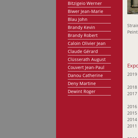
Bitzigeio Werner
Biwer Jean-Marie
Blau John
Stra
Brandy Kevin
Peint
Brandy Robert
Caloin Olivier Jean
Claude Gérard
Clüsserath August
Expo
Couvert Jean-Paul
201
Danou Catherine
Deny Martine
201
Dewint Roger
201
Dusepluchre Francis
201
Eickhoff Gabriele
201
Enzweiler Jo
201
Ernster Claude
201
Ewers Werner