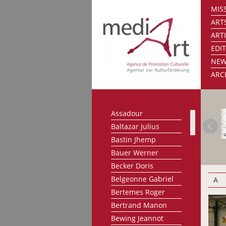
MISS
ART
ART
EDI
NE
ARC
Assadour
Baltazar Julius
Bastin Jhemp
Bauer Werner
Becker Doris
Belgeonne Gabriel
A
Bertemes Roger
Bertrand Manon
Bewing Jeannot