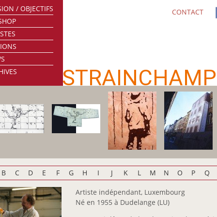
ION / OBJECTIFS
CONTACT
SHOP
ISTES
TIONS
WS
STRAINCHAMP
HIVES
B
C
D
E
F
G
H
I
J
K
L
M
N
O
P
Q
Artiste indépendant, Luxembourg
Né en 1955 à Dudelange (LU)