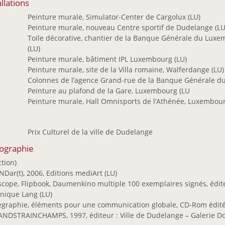
allations
0
Peinture murale, Simulator-Center de Cargolux (LU)
9
Peinture murale, nouveau Centre sportif de Dudelange (LU
Toile décorative, chantier de la Banque Générale du Lux
(LU)
8
Peinture murale, bâtiment IPL Luxembourg (LU)
7
Peinture murale, site de la Villa romaine, Walferdange (LU)
5
Colonnes de l’agence Grand-rue de la Banque Générale d
4
Peinture au plafond de la Gare, Luxembourg (LU
3
Peinture murale, Hall Omnisports de l’Athénée, Luxembour
1
Prix Culturel de la ville de Dudelange
iographie
ction)
Dar(t), 2006, Editions mediArt (LU)
scope, Flipbook, Daumenkino multiple 100 exemplaires signés, édite
nique Lang (LU)
egraphie, éléments pour une communication globale, CD-Rom édité
NDSTRAINCHAMPS, 1997, éditeur : Ville de Dudelange – Galerie D