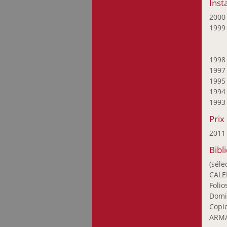
Inst
Goodwin Elaine M.
200
Gourier Philippe
199
Goutin Claude
Graas Gust
Grosbusch Danielle
199
199
Göhringer Armin
199
Haagen André
199
Heidelberger Liliane
199
Heyart Ben
Prix
Hierzig Sus
201
Hoffmann Florence
Bibl
Holweck Oskar
Hong Huyn-Joo
(séle
CALEN
Huftier Jean-Paul
Folio
Jobst Günther
Domi
Joosen Nic
Copi
Joris Françoise
ARMA