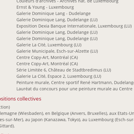
0
Couleurs d'archives - Archives nat. de Luxembourg
9
Ernst & Young - Luxembourg
8
Galerie Dominique Lang - Dudelange
5
Galerie Dominique Lang, Dudelange (LU)
4
Exposition Dexia Banque Internationale, Luxembourg (LU)
2
Galerie Dominique Lang, Dudelange (LU)
7
Galerie Dominique Lang, Dudelange (LU)
6
Galerie La Cité, Luxembourg (LU)
4
Galerie Municipale, Esch-sur-Alzette (LU)
Centre Copy-Art, Montréal (CA)
2
Centre Copy-Art, Montréal (CA)
Série Limitée 6, Château de Stadtbredimus (LU)
1
Galerie La Cité, Espace 2, Luxembourg (LU)
0
Peinture murale, Centre sportif René Hartmann, Dudelange
7
Lauréat du concours pour une peinture murale au Centre c
sitions collectives
ction)
lemagne (Wiesbaden), en Belgique (Anvers, Bruxelles), aux Etats-Un
s-sur-Mer), au Japon (Kanazawa, Tokyo), au Luxembourg (Esch-sur-
Sittard).