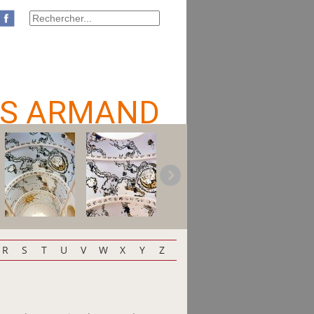
S ARMAND
R
S
T
U
V
W
X
Y
Z