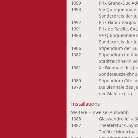
1999
Prix Grand-Duc Ad
1993
VIe Quinquennale 
Sonderpreis der Ju
1992
Prix Habib Gargou
1991
Prix de Raville, C
1988
Ve Quinquennale 
Sonderpreis der Ju
1986
Stipendium der Sü
1982
Stipendium im Kün
Stadtzeichnerin v
1981
Xe Biennale des J
Sonderauszeichnun
1980
Stipendium Cité Int
1979
IXe Biennale des J
der Malerei (LU)
Installations
Weitere Hinweise (Auswahl)
1988
Glaswandrelief – 
1987
Theaterstück „Sync
Théâtre Municipal,