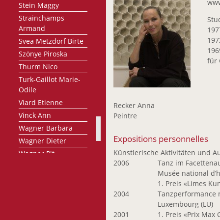
www
Stein Maggy
Strainchamps
Stu
Armand
197
197
Svea Metzdorf Birte
196
Szönye Piroska
für
Thurm Nico
Turk-Gaillot Marie-
Odile
Viard Etienne
Recker Anna
Vinck Ann
Peintre
Wagner Barbara
Expositions personnelles
Wagner Dieter
Künstlerische Aktivitäten und 
Wagner Pit
2006
Tanz im Facettena
Weides-Coos Claire
Musée national d’hi
Weiland Raymond
1. Preis «Limes Ku
Wercollier Lucien
2004
Tanzperformance m
Luxembourg (LU)
Wurth Hubert
2001
1. Preis «Prix Max 