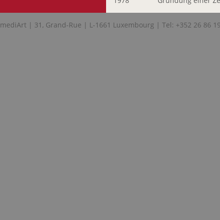
1978
Gründung einer Ze
mediArt | 31, Grand-Rue | L-1661 Luxembourg | Tel: +352 26 86 1