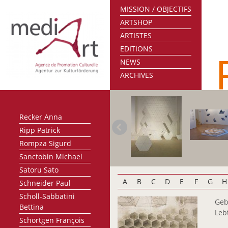
MISSION / OBJECTIFS
Nunziatini Laurent
ARTSHOP
Oberlinkels Renée
ARTISTES
Olafsdottir Sigrún
EDITIONS
Olinger Marie-Paule
NEWS
Oth Gery
ARCHIVES
Pasternak Maurice
Petit Raymond
Probst Joseph
Recker Anna
Ripp Patrick
Rompza Sigurd
Sanctobin Michael
Satoru Sato
A
B
C
D
E
F
G
H
Schneider Paul
Scholl-Sabbatini
Geb
Bettina
Leb
Schortgen François