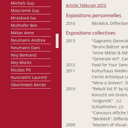
Michels Guy
Article Télécran 2015
Mouriamé Guy
Expositions personnelles
Mrázková Iva
2010
Béckléck, Differdan
Muthofer Ben
Expositions collectives
Mélan Anne
Neumann Andrea
2013
"Gagnants Generati
"Bruno Baltzer and
Neumann Dani
"Anne Mélan & Sté
Ney Bertrand
"Generate Art", Ca
Ney Moritz
2012
Food for Your Sens
Nicolas Pit
2011
Kulturhaus Nieder
Cercle Artistique 
Nunziatini Laurent
"Mine a Gröven", D
Oberlinkels Renée
2010
"Rekult Vol 3" by 
Olafsdottir Sigrún
Konscht am Gronn,
Olinger Marie-Paule
"ArtgentIK" , LU
Schlaifmillen, LU
Oth Gery
"Concours Affiche 
Pasternak Maurice
"Béckléck", Differd
Petit Raymond
2009
"Masters of Visual 