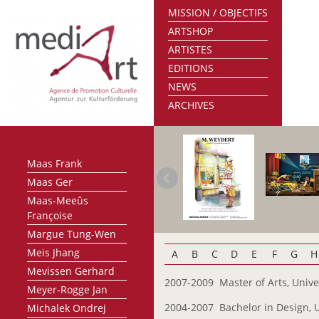
MISSION / OBJECTIFS
Kraemer Michelle
ARTSHOP
Kravagna Michael
ARTISTES
Laffolay Marc
EDITIONS
Lankl Herbert
NEWS
Lemmer Paule
ARCHIVES
Lippert Patricia
Lunkes Jeannot
Lutz Isabelle
Maas Frank
Maas Ger
Maas-Meeûs
Françoise
Margue Tung-Wen
Meis Jhang
A
B
C
D
E
F
G
H
Mevissen Gerhard
2007-2009 Master of Arts, Univer
Meyer-Rogge Jan
2004-2007 Bachelor in Design, Un
Michalek Ondrej