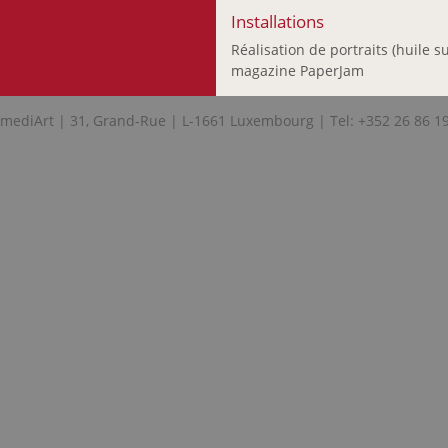
Probst Joseph
Installations
Recker Anna
Réalisation de portraits (huile s
Ripp Patrick
magazine PaperJam
Rompza Sigurd
Sanctobin Michael
mediArt | 31, Grand-Rue | L-1661 Luxembourg | Tel: +352 26 86 1
Satoru Sato
Schneider Paul
Scholl-Sabbatini
Bettina
Schortgen François
Stein Maggy
Strainchamps
Armand
Svea Metzdorf Birte
Szönye Piroska
Thurm Nico
Turk-Gaillot Marie-
Odile