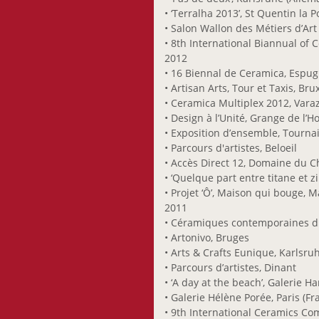
Szönye Piroska
• ‘Terralha 2013’, St Quentin la P
Thurm Nico
• Salon Wallon des Métiers d’Ar
Turk-Gaillot Marie-
• 8th International Biannual of 
Odile
2012
• 16 Biennal de Ceramica, Espug
Viard Etienne
• Artisan Arts, Tour et Taxis, Bru
Vinck Ann
• Ceramica Multiplex 2012, Varaz
Wagner Barbara
• Design à l’Unité, Grange de l’
Wagner Dieter
• Exposition d’ensemble, Tournai
• Parcours d'artistes, Beloeil
Wagner Pit
• Accès Direct 12, Domaine du C
Weides-Coos Claire
• ‘Quelque part entre titane et zi
Weiland Raymond
• Projet ‘Ô’, Maison qui bouge, M
Wercollier Lucien
2011
• Céramiques contemporaines du
Wurth Hubert
• Artonivo, Bruges
• Arts & Crafts Eunique, Karlsru
• Parcours d’artistes, Dinant
• ‘A day at the beach’, Galerie 
• Galerie Hélène Porée, Paris (Fr
• 9th International Ceramics Com