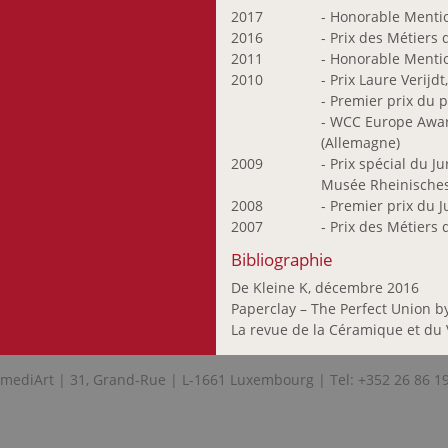
2017
- Honorable Mentio
2016
- Prix des Métiers 
2011
- Honorable Mentio
2010
- Prix Laure Verijd
- Premier prix du 
- WCC Europe Award
(Allemagne)
2009
- Prix spécial du J
Musée Rheinisches
2008
- Premier prix du 
2007
- Prix des Métiers 
Bibliographie
De Kleine K, décembre 2016
Paperclay – The Perfect Union b
La revue de la Céramique et du
mediArt | 31, Grand-Rue | L-1661 Luxembourg | Tel: +352 26 86 1