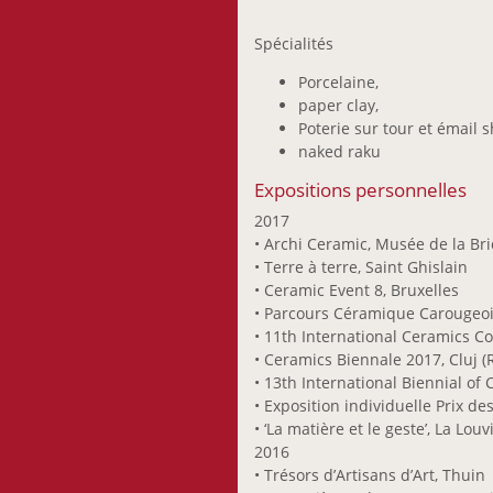
Meis Jhang
Mevissen Gerhard
Spécialités
Meyer-Rogge Jan
Porcelaine,
Michalek Ondrej
paper clay,
Michels Guy
Poterie sur tour et émail s
Mouriamé Guy
naked raku
Mrázková Iva
Expositions personnelles
Muthofer Ben
2017
Mélan Anne
• Archi Ceramic, Musée de la Bri
Neumann Andrea
• Terre à terre, Saint Ghislain
• Ceramic Event 8, Bruxelles
Neumann Dani
• Parcours Céramique Carougeoi
Ney Bertrand
• 11th International Ceramics C
Ney Moritz
• Ceramics Biennale 2017, Cluj 
Nicolas Pit
• 13th International Biennial of
Nunziatini Laurent
• Exposition individuelle Prix d
• ‘La matière et le geste’, La Louv
Oberlinkels Renée
2016
Olafsdottir Sigrún
• Trésors d’Artisans d’Art, Thuin
Olinger Marie-Paule