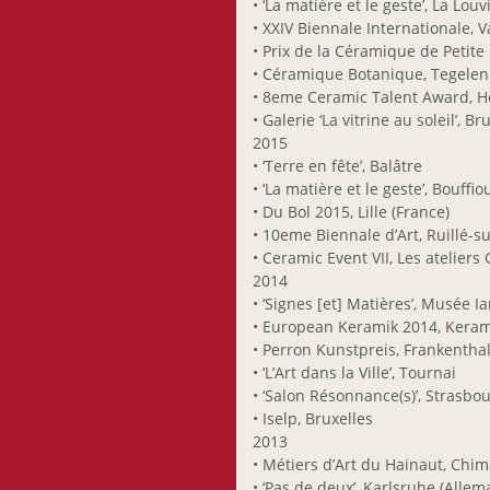
• ‘La matière et le geste’, La Louv
Oth Gery
• XXIV Biennale Internationale, V
• Prix de la Céramique de Petite
Pasternak Maurice
• Céramique Botanique, Tegelen 
Petit Raymond
• 8eme Ceramic Talent Award, 
Probst Joseph
• Galerie ‘La vitrine au soleil’, Br
Recker Anna
2015
• ‘Terre en fête’, Balâtre
Ripp Patrick
• ‘La matière et le geste’, Bouffio
Rompza Sigurd
• Du Bol 2015, Lille (France)
Sanctobin Michael
• 10eme Biennale d’Art, Ruillé-su
Satoru Sato
• Ceramic Event VII, Les ateliers 
2014
Schneider Paul
• ‘Signes [et] Matières’, Musée I
Scholl-Sabbatini
• European Keramik 2014, Kera
Bettina
• Perron Kunstpreis, Frankentha
Schortgen François
• ‘L’Art dans la Ville’, Tournai
Stein Maggy
• ‘Salon Résonnance(s)’, Strasbo
• Iselp, Bruxelles
Strainchamps
2013
Armand
• Métiers d’Art du Hainaut, Chi
Svea Metzdorf Birte
• ‘Pas de deux’, Karlsruhe (Alle