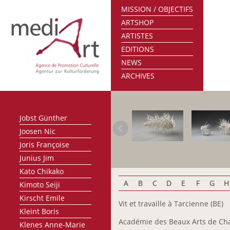
MISSION / OBJECTIFS
Haagen André
ARTSHOP
Heidelberger Liliane
ARTISTES
Heyart Ben
EDITIONS
Hierzig Sus
NEWS
Hoffmann Florence
ARCHIVES
Holweck Oskar
Hong Huyn-Joo
Huftier Jean-Paul
Jobst Günther
Joosen Nic
Joris Françoise
Junius Jim
Kato Chikako
A
B
C
D
E
F
G
H
Kimoto Seiji
Kirscht Emile
Vit et travaille à Tarcienne (BE)
Kleint Boris
Académie des Beaux Arts de Cha
Klenes Anne-Marie