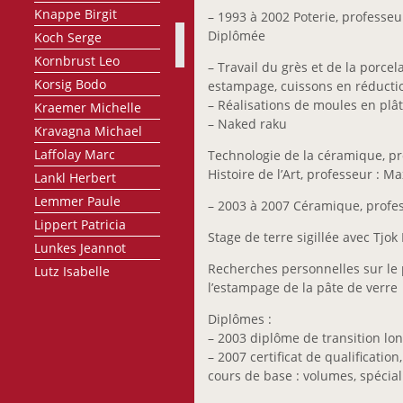
Knappe Birgit
– 1993 à 2002 Poterie, professe
Diplômée
Koch Serge
Kornbrust Leo
– Travail du grès et de la porce
Korsig Bodo
estampage, cuissons en réduction
– Réalisations de moules en plât
Kraemer Michelle
– Naked raku
Kravagna Michael
Laffolay Marc
Technologie de la céramique, pr
Histoire de l’Art, professeur : 
Lankl Herbert
Lemmer Paule
– 2003 à 2007 Céramique, profes
Lippert Patricia
Stage de terre sigillée avec Tjo
Lunkes Jeannot
Recherches personnelles sur le 
Lutz Isabelle
l’estampage de la pâte de verre
Maas Frank
Maas Ger
Diplômes :
– 2003 diplôme de transition lo
Maas-Meeûs
– 2007 certificat de qualification,
Françoise
cours de base : volumes, spécial
Margue Tung-Wen