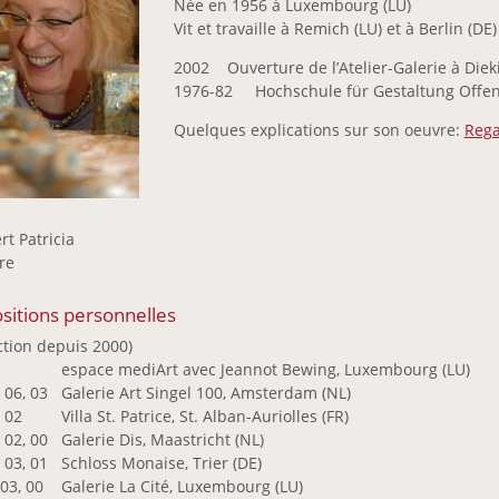
Née en 1956 à Luxembourg (LU)
Vit et travaille à Remich (LU) et à Berlin (DE)
2002 Ouverture de l’Atelier-Galerie à Diek
1976-82 Hochschule für Gestaltung Offe
Quelques explications sur son oeuvre:
Rega
rt Patricia
re
sitions personnelles
ction depuis 2000)
4
espace mediArt avec Jeannot Bewing, Luxembourg (LU)
 06, 03
Galerie Art Singel 100, Amsterdam (NL)
, 02
Villa St. Patrice, St. Alban-Auriolles (FR)
 02, 00
Galerie Dis, Maastricht (NL)
 03, 01
Schloss Monaise, Trier (DE)
,03, 00
Galerie La Cité, Luxembourg (LU)