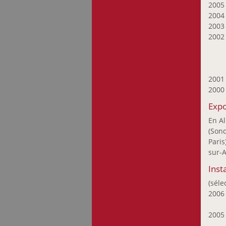
Oberlinkels Renée
200
Olafsdottir Sigrún
200
200
Olinger Marie-Paule
200
Oth Gery
Pasternak Maurice
Petit Raymond
200
Probst Joseph
200
Recker Anna
Expo
Ripp Patrick
Rompza Sigurd
En Al
(Sond
Sanctobin Michael
Paris
Satoru Sato
sur-A
Schneider Paul
Inst
Scholl-Sabbatini
(séle
Bettina
200
Schortgen François
Stein Maggy
200
Strainchamps