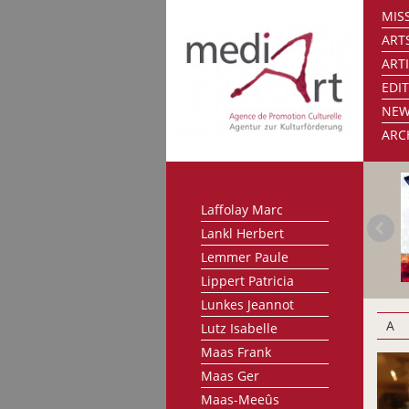
MISS
Kleint Boris
ART
Klenes Anne-Marie
ART
Knappe Birgit
EDI
Koch Serge
NE
Kornbrust Leo
ARC
Korsig Bodo
Kraemer Michelle
Kravagna Michael
Laffolay Marc
Lankl Herbert
Lemmer Paule
Lippert Patricia
Lunkes Jeannot
A
Lutz Isabelle
Maas Frank
Maas Ger
Maas-Meeûs