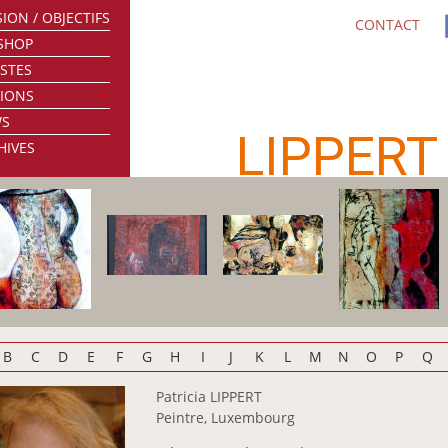
ION / OBJECTIFS
CONTACT
SHOP
ISTES
TIONS
WS
LIPPERT
HIVES
B
C
D
E
F
G
H
I
J
K
L
M
N
O
P
Q
Patricia LIPPERT
Peintre, Luxembourg