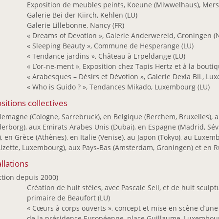
5
Exposition de meubles peints, Koeune (Miwwelhaus), Mers
4
Galerie Bei der Kiirch, Kehlen (LU)
3
Galerie Lillebonne, Nancy (FR)
2
« Dreams of Devotion », Galerie Anderwereld, Groningen (
« Sleeping Beauty », Commune de Hesperange (LU)
« Tendance jardins », Château à Erpeldange (LU)
« L’or-ne-ment », Exposition chez Tapis Hertz et à la bou
1
« Arabesques – Désirs et Dévotion », Galerie Dexia BIL, Lu
0
« Who is Guido ? », Tendances Mikado, Luxembourg (LU)
sitions collectives
lemagne (Cologne, Sarrebruck), en Belgique (Berchem, Bruxelles), 
erborg), aux Emirats Arabes Unis (Dubai), en Espagne (Madrid, Sévi
), en Grèce (Athènes), en Italie (Venise), au Japon (Tokyo), au Luxe
lzette, Luxembourg), aux Pays-Bas (Amsterdam, Groningen) et en R
allations
ction depuis 2000)
6
Création de huit stèles, avec Pascale Seil, et de huit sculp
primaire de Beaufort (LU)
5
« Cœurs à corps ouverts », concept et mise en scène d’une
de la présidence Européenne, place Guillaume, Luxembour