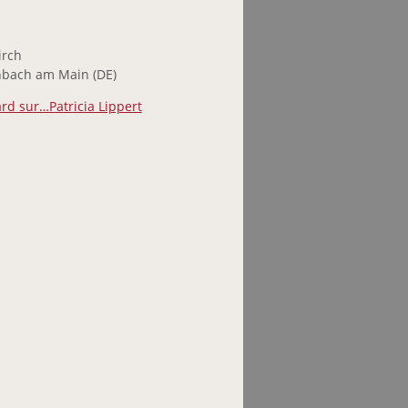
irch
nbach am Main (DE)
rd sur…Patricia Lippert