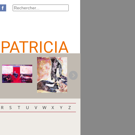
 PATRICIA
R
S
T
U
V
W
X
Y
Z