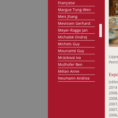
Françoise
Margue Tung-Wen
Meis Jhang
Mevissen Gerhard
Meyer-Rogge Jan
Michalek Ondrej
Michels Guy
Mouriamé Guy
Lippe
Mrázková Iva
Peint
Muthofer Ben
Mélan Anne
Expo
Neumann Andrea
(séle
Neumann Dani
201
Ney Bertrand
2008,
2008
Ney Moritz
2007,
Nicolas Pit
2007,
Nunziatini Laurent
2006