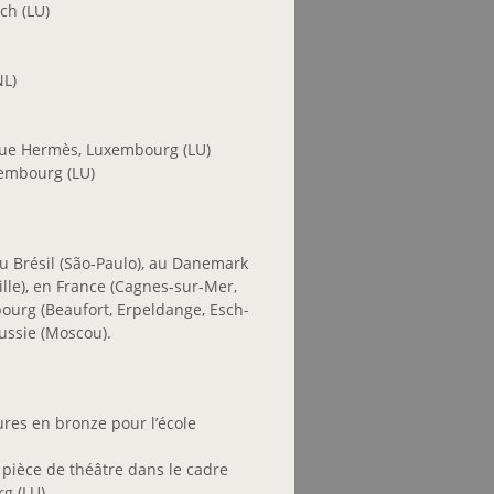
ch (LU)
NL)
tique Hermès, Luxembourg (LU)
xembourg (LU)
au Brésil (São-Paulo), au Danemark
lle), en France (Cagnes-sur-Mer,
mbourg (Beaufort, Erpeldange, Esch-
ussie (Moscou).
tures en bronze pour l’école
 pièce de théâtre dans le cadre
g (LU)