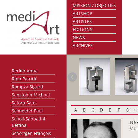
MISSION / OBJECTIFS
Nunziatini Laurent
ARTSHOP
Oberlinkels Renée
ARTISTES
Olafsdottir Sigrún
EDITIONS
Olinger Marie-Paule
NEWS
Oth Gery
ARCHIVES
Pasternak Maurice
Petit Raymond
Probst Joseph
Recker Anna
Ripp Patrick
Rompza Sigurd
Sanctobin Michael
Satoru Sato
A
B
C
D
E
F
G
H
Schneider Paul
Scholl-Sabbatini
Né 
Bettina
Vit 
Schortgen François