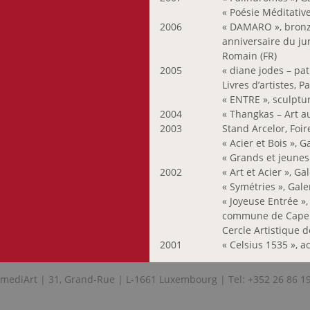
« Poésie Méditativ
2006
« DAMARO », bronze 
anniversaire du j
Romain (FR)
2005
« diane jodes – pat
Livres d’artistes, P
« ENTRE », sculpt
2004
« Thangkas – Art 
2003
Stand Arcelor, Foir
« Acier et Bois », 
« Grands et jeunes 
2002
« Art et Acier », Ga
« Symétries », Gal
« Joyeuse Entrée »,
commune de Capel
Cercle Artistique 
2001
« Celsius 1535 », a
mediArt | 31, Grand-Rue | L-1661 Luxembourg | Tel: +352 26 86 1