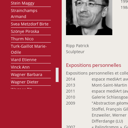
199
Stein Maggy
198
Strainchamps
Armand
Svea Metzdorf Birte
Szönye Piroska
Thurm Nico
Ripp Patrick
Turk-Gaillot Marie-
Sculpteur
Odile
Viard Etienne
Expositions personnelles
Vinck Ann
Expositions personnelles et colle
Wagner Barbara
2014
espace mediArt av
Wagner Dieter
2013
Mont-Saint-Martin 
Wagner Pit
2011
espace mediArt (av
Weides-Coos Claire
2010
Galerie Schlassgoar
2009
"Abstraction géomé
Weiland Raymond
Stoffel, François G
Wercollier Lucien
Enzweiler, Werner 
Wurth Hubert
Differdange (LU)
2007
« Palindromos », Ga