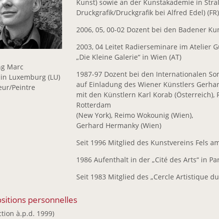
Kunst) sowie an der Kunstakademie in Stra
Druckgrafik/Druckgrafik bei Alfred Edel) (FR)
2006, 05, 00-02 Dozent bei den Badener Ku
2003, 04 Leitet Radierseminare im Atelier G
„Die Kleine Galerie“ in Wien (AT)
ng Marc
1987-97 Dozent bei den Internationalen S
 in Luxemburg (LU)
auf Einladung des Wiener Künstlers Gerha
eur/Peintre
mit den Künstlern Karl Korab (Österreich), 
Rotterdam
(New York), Reimo Wokounig (Wien),
Gerhard Hermanky (Wien)
Seit 1996 Mitglied des Kunstvereins Fels 
1986 Aufenthalt in der „Cité des Arts“ in Par
Seit 1983 Mitglied des „Cercle Artistique d
sitions personnelles
ction à.p.d. 1999)