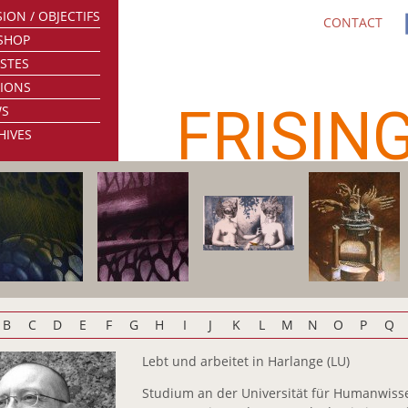
ION / OBJECTIFS
CONTACT
SHOP
ISTES
TIONS
FRISIN
WS
HIVES
B
C
D
E
F
G
H
I
J
K
L
M
N
O
P
Q
Lebt und arbeitet in Harlange (LU)
Studium an der Universität für Humanwisse