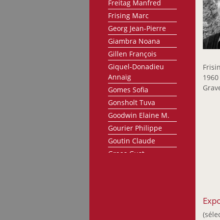
Freitag Manfred
Frising Marc
Georg Jean-Pierre
Giambra Noana
Gillen François
Giquel-Donadieu
Frisi
Annaïg
1960
Grav
Gomes Sofia
Gonsholt Tuva
Goodwin Elaine M.
Gourier Philippe
Goutin Claude
Graas Gust
Grosbusch Danielle
Göhringer Armin
Haagen André
Expo
Heidelberger Liliane
(séle
Heyart Ben