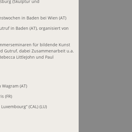
ßburg (Skulptur und
nstwochen in Baden bei Wien (AT)
utruf in Baden (AT), organisiert von
ommerseminaren für bildende Kunst
rd Gutruf, dabei Zusammenarbeit u.a.
Rebecca LittleJohn und Paul
am Wagram (AT)
is (FR)
u Luxembourg“ (CAL) (LU)