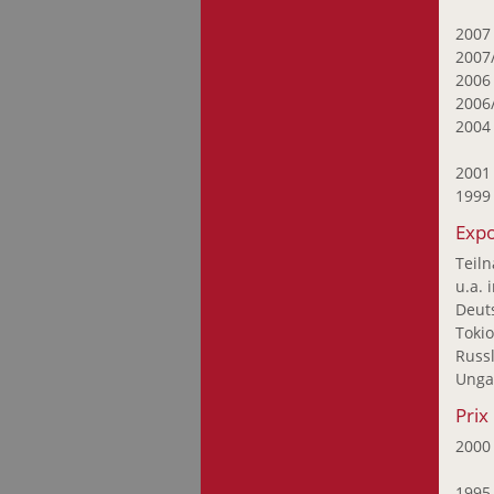
Hierzig Sus
200
Hoffmann Florence
2007
Holweck Oskar
200
2006
Hong Huyn-Joo
200
Huftier Jean-Paul
Jobst Günther
200
Joosen Nic
199
Joris Françoise
Expo
Junius Jim
Teil
Kato Chikako
u.a. 
Kimoto Seiji
Deuts
Tokio
Kirscht Emile
Russl
Kleint Boris
Ungar
Klenes Anne-Marie
Prix
Knappe Birgit
200
Koch Serge
Kornbrust Leo
199