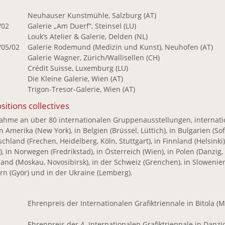
7
Neuhauser Kunstmühle, Salzburg (AT)
/02
Galerie „Am Duerf“, Steinsel (LU)
6
Louk’s Atelier & Galerie, Delden (NL)
/05/02
Galerie Rodemund (Medizin und Kunst), Neuhofen (AT)
4
Galerie Wagner, Zürich/Wallisellen (CH)
Crédit Suisse, Luxemburg (LU)
1
Die Kleine Galerie, Wien (AT)
9
Trigon-Tresor-Galerie, Wien (AT)
sitions collectives
nahme an über 80 internationalen Gruppenausstellungen, internati
in Amerika (New York), in Belgien (Brüssel, Lüttich), in Bulgarien (Sof
chland (Frechen, Heidelberg, Köln, Stuttgart), in Finnland (Helsinki), i
), in Norwegen (Fredrikstad), in Österreich (Wien), in Polen (Danzig, 
and (Moskau, Novosibirsk), in der Schweiz (Grenchen), in Slowenien 
n (Györ) und in der Ukraine (Lemberg).
0
Ehrenpreis der Internationalen Grafiktriennale in Bitola (M
5
Ehrenpreis der 4. Internationalen Grafiktriennale in Danzig