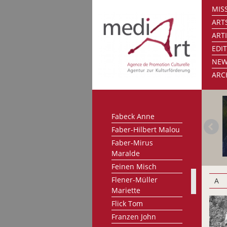
MISS
Danou Catherine
ART
Deny Martine
ART
Dewint Roger
EDI
Dusepluchre Francis
NE
Eickhoff Gabriele
ARC
Enzweiler Jo
Ernster Claude
Ewers Werner
Fabeck Anne
Faber-Hilbert Malou
Faber-Mirus
Maralde
Feinen Misch
Flener-Müller
A
Mariette
Flick Tom
Franzen John