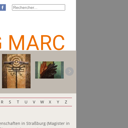
G MARC
R
S
T
U
V
W
X
Y
Z
nschaften in Straßburg (Magister in