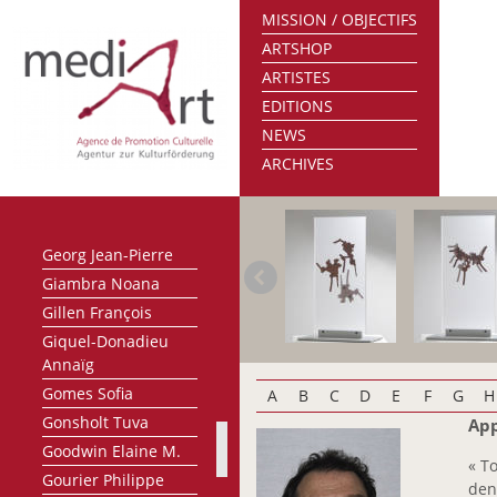
Faber-Mirus
MISSION / OBJECTIFS
Maralde
ARTSHOP
Feinen Misch
ARTISTES
Flener-Müller
EDITIONS
Mariette
NEWS
Flick Tom
ARCHIVES
Franzen John
Freitag Manfred
Frising Marc
Georg Jean-Pierre
Giambra Noana
Gillen François
Giquel-Donadieu
Annaïg
Gomes Sofia
A
B
C
D
E
F
G
H
Gonsholt Tuva
App
Goodwin Elaine M.
« To
Gourier Philippe
den