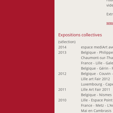
Kimoto Seiji
vid
Kirscht Emile
Extr
Kleint Boris
Klenes Anne-Marie
www
Knappe Birgit
Koch Serge
Expositions collectives
Kornbrust Leo
(sélection)
Korsig Bodo
2014
espace mediArt av
2013
Belgique - Philipp
Kraemer Michelle
Chaumont-sur-Thar
Kravagna Michael
France - Lille - Ga
Laffolay Marc
Belgique - Gérin - 
Lankl Herbert
2012
Belgique - Couvin 
Lille art Fair 2012
Lemmer Paule
Luxembourg - Capel
Lippert Patricia
2011
Lille Art Fair 2011
Lunkes Jeannot
Belgique - Nismes 
Lutz Isabelle
2010
Lille - Espace Poin
France - Metz - L'A
Maas Frank
Mai en Cambrasis
Maas Ger