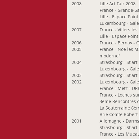
2008
Lille Art Fair 2008
Maas-Meeûs
France - Grande-Sa
Françoise
Lille - Espace Poin
Margue Tung-Wen
Luxembourg - Gale
2007
France - Villers lès
Meis Jhang
Lille - Espace Poin
Mevissen Gerhard
2006
France - Bernay - 
Meyer-Rogge Jan
2005
France - Noé les M
Michalek Ondrej
moderne"
2004
Strasbourg - St'art
Michels Guy
Luxembourg - Galer
Mouriamé Guy
2003
Strasbourg - St'art
Mrázková Iva
2002
Luxembourg - Gale
Muthofer Ben
France - Metz - U
Mélan Anne
France - Loches su
3ème Rencontres 
Neumann Andrea
La Souterraine 6èm
Neumann Dani
Brie Comte Robert 
Ney Bertrand
2001
Allemagne - Darmst
Ney Moritz
Strasbourg - St'art
France - Les Mueaux 
Nicolas Pit