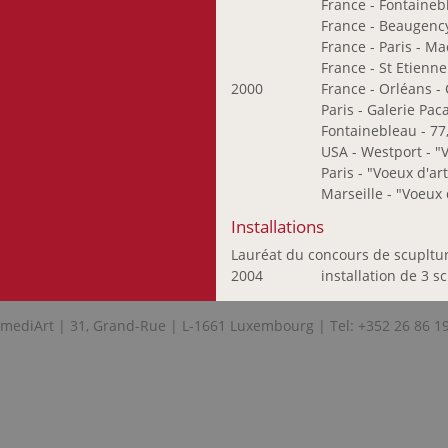
France - Fontainebl
Nunziatini Laurent
France - Beaugency
Oberlinkels Renée
France - Paris - M
Olafsdottir Sigrún
France - St Etienn
2000
France - Orléans - 
Olinger Marie-Paule
Paris - Galerie Pa
Oth Gery
Fontainebleau - 77
Pasternak Maurice
USA - Westport - "V
Petit Raymond
Paris - "Voeux d'art
Marseille - "Voeux 
Probst Joseph
Recker Anna
Installations
Ripp Patrick
Lauréat du concours de scupltu
Rompza Sigurd
2004
installation de 3 
Sanctobin Michael
mediArt | 31, Grand-Rue | L-1661 Luxembourg | Tel: +352 26 86 1
Satoru Sato
Schneider Paul
Scholl-Sabbatini
Bettina
Schortgen François