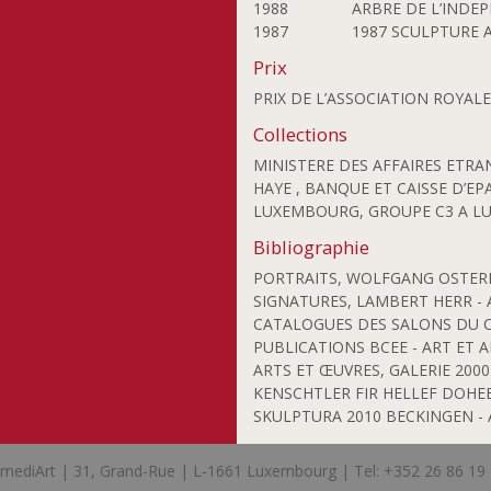
Gourier Philippe
1988
ARBRE DE L’INDE
Goutin Claude
1987
1987 SCULPTURE A
Graas Gust
Prix
Grosbusch Danielle
PRIX DE L’ASSOCIATION ROYAL
Göhringer Armin
Collections
Haagen André
MINISTERE DES AFFAIRES ETRAN
Heidelberger Liliane
HAYE , BANQUE ET CAISSE D’E
Heyart Ben
LUXEMBOURG, GROUPE C3 A L
Hierzig Sus
Bibliographie
Hoffmann Florence
PORTRAITS, WOLFGANG OSTERH
Holweck Oskar
SIGNATURES, LAMBERT HERR -
Hong Huyn-Joo
CATALOGUES DES SALONS DU C.A
Huftier Jean-Paul
PUBLICATIONS BCEE - ART ET 
ARTS ET ŒUVRES, GALERIE 200
Jobst Günther
KENSCHTLER FIR HELLEF DOHE
Joosen Nic
SKULPTURA 2010 BECKINGEN -
Joris Françoise
Junius Jim
mediArt | 31, Grand-Rue | L-1661 Luxembourg | Tel: +352 26 86 19
Kato Chikako