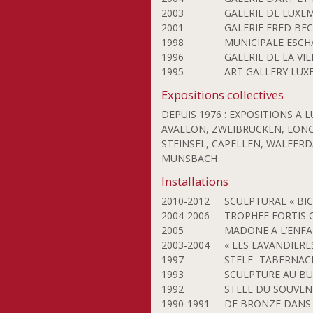
Faber-Hilbert Malou
2003
GALERIE DE LUX
2001
GALERIE FRED B
Faber-Mirus Maralde
1998
MUNICIPALE ESCH
Feinen Misch
1996
GALERIE DE LA VI
Flener-Müller
1995
ART GALLERY LU
Mariette
Expositions collectives
Flick Tom
DEPUIS 1976 : EXPOSITIONS A
Franzen John
AVALLON, ZWEIBRUCKEN, LONGW
Freitag Manfred
STEINSEL, CAPELLEN, WALFER
Frising Marc
MUNSBACH
Georg Jean-Pierre
Installations
Giambra Noana
2010-2012
SCULPTURAL « BI
Gillen François
2004-2006
TROPHEE FORTIS 
Giquel-Donadieu
2005
MADONE A L’ENFA
Annaïg
2003-2004
« LES LAVANDIERE
1997
STELE -TABERNAC
Gomes Sofia
1993
SCULPTURE AU BU
Gonsholt Tuva
1992
STELE DU SOUVEN
Goodwin Elaine M.
1990-1991
DE BRONZE DANS 