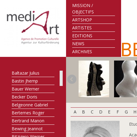
MISSION /
OBJECTIFS
ARTSHOP
ARTISTES
EDITIONS
B
NEWS
ARCHIVES
Assadour
Baltazar Julius
Bastin Jhemp
Bauer Werner
Becker Doris
Belgeonne Gabriel
A
B
C
D
E
F
G
H
Bertemes Roger
Bertrand Manon
Etud
Bewing Jeannot
Acad
Bitzigeio Werner