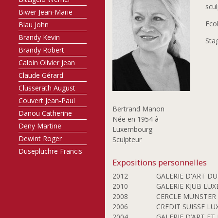
scul
Biwer Jean-Marie
Ecol
Blau John
Brandy Kevin
Sta
Brandy Robert
Caloin Olivier Jean
Claude Gérard
Clüsserath August
Couvert Jean-Paul
Bertrand Manon
Danou Catherine
Née en 1954 à
Deny Martine
Luxembourg
Dewint Roger
Sculpteur
Dusepluchre Francis
Expositions personnelles
Eickhoff Gabriele
2012
GALERIE D'ART DU
Enzweiler Jo
2010
GALERIE KJUB LU
Ernster Claude
2008
CERCLE MUNSTER
Ewers Werner
2006
CREDIT SUISSE L
Fabeck Anne
2004
GALERIE D’ART ET